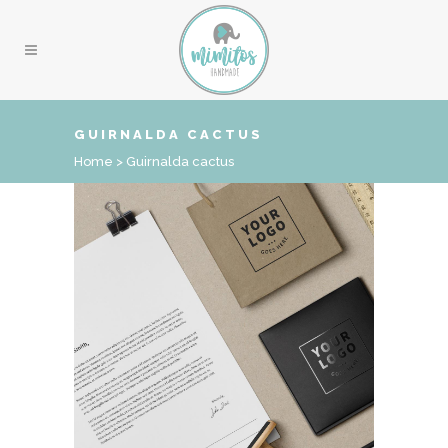
GUIRNALDA CACTUS
Home
>
Guirnalda cactus